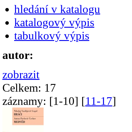
hledání v katalogu
katalogový výpis
tabulkový výpis
autor:
zobrazit
Celkem:
17
záznamy:
[
1-10
] [
11-17
]