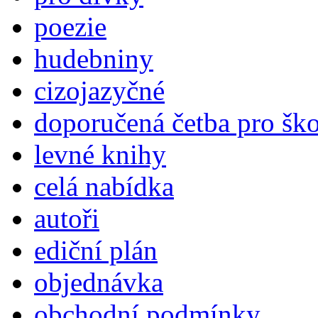
poezie
hudebniny
cizojazyčné
doporučená četba pro šk
levné knihy
celá nabídka
autoři
ediční plán
objednávka
obchodní podmínky