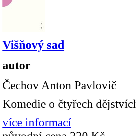
Višňový sad
autor
Čechov Anton Pavlovič
Komedie o čtyřech dějstvíc
více informací
původní cena
220 Kč