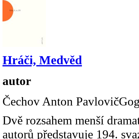
Hráči, Medvěd
autor
Čechov Anton PavlovičGogo
Dvě rozsahem menší dramat
autorů představuje 194. sv