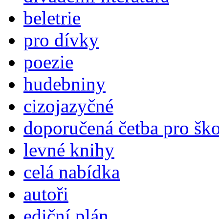
beletrie
pro dívky
poezie
hudebniny
cizojazyčné
doporučená četba pro šk
levné knihy
celá nabídka
autoři
ediční plán