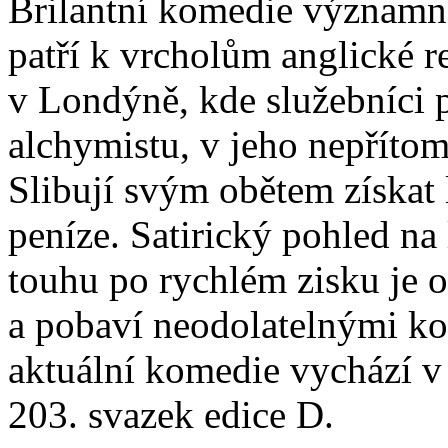
Brilantní komedie významn
patří k vrcholům anglické 
v Londýně, kde služebníci 
alchymistu, v jeho nepříto
Slibují svým obětem získa
peníze. Satirický pohled na 
touhu po rychlém zisku je 
a pobaví neodolatelnými ko
aktuální komedie vychází v
203. svazek edice D.