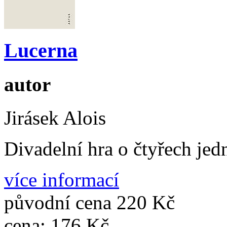
Lucerna
autor
Jirásek Alois
Divadelní hra o čtyřech jed
více informací
původní cena
220 Kč
cena:
176 Kč