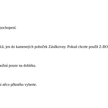
 pochopení.
ů, jen do kamenných poboček Zásilkovny. Pokud chcete použít Z-BOX,
 možná pouze na dobírku.
si něco pěkného vyberte.