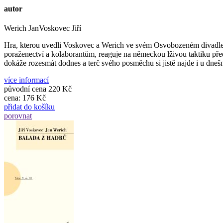
autor
Werich JanVoskovec Jiří
Hra, kterou uvedli Voskovec a Werich ve svém Osvobozeném divadle v
poraženectví a kolaborantům, reaguje na německou lživou taktiku před
dokáže rozesmát dodnes a terč svého posměchu si jistě najde i u dne
více informací
původní cena
220 Kč
cena:
176 Kč
přidat do košíku
porovnat