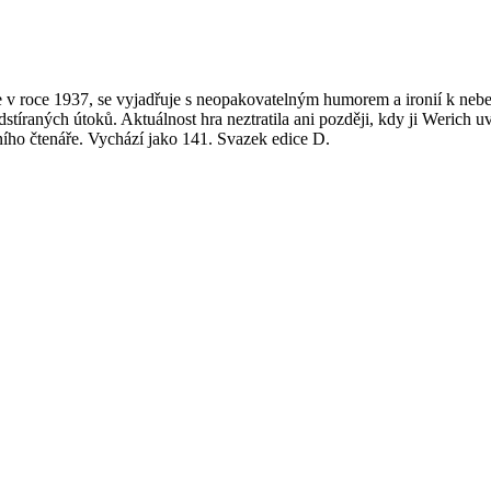
 roce 1937, se vyjadřuje s neopakovatelným humorem a ironií k nebezp
stíraných útoků. Aktuálnost hra neztratila ani později, kdy ji Werich u
šního čtenáře. Vychází jako 141. Svazek edice D.