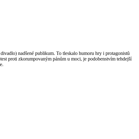
divadlo) nadšené publikum. To tleskalo humoru hry i protagonistů
rotest proti zkorumpovaným pánům u moci, je podobenstvím tehdejší
e.