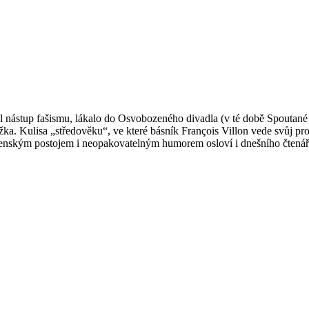
 nástup fašismu, lákalo do Osvobozeného divadla (v té době Spoutané 
žka. Kulisa „středověku“, ve které básník François Villon vede svůj p
ečenským postojem i neopakovatelným humorem osloví i dnešního čtenář