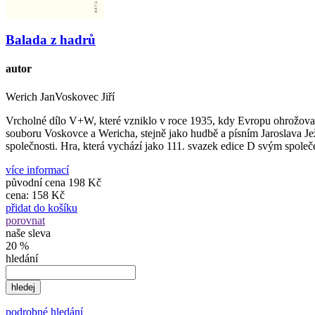
Balada z hadrů
autor
Werich JanVoskovec Jiří
Vrcholné dílo V+W, které vzniklo v roce 1935, kdy Evropu ohrožoval
souboru Voskovce a Wericha, stejně jako hudbě a písním Jaroslava Je
společnosti. Hra, která vychází jako 111. svazek edice D svým spol
více informací
původní cena
198 Kč
cena:
158 Kč
přidat do košíku
porovnat
naše sleva
20 %
hledání
podrobné hledání