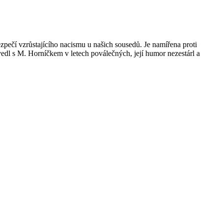
ečí vzrůstajícího nacismu u našich sousedů. Je namířena proti
vedl s M. Horníčkem v letech poválečných, její humor nezestárl a