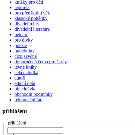
knížky pro děti
leporela
pro předškolní věk
klasické pohádky
divadelní hry
divadelní literatura
beletrie
pro dívky
poezie
hudebniny
cizojazyčné
doporučená četba pro školy
levné knihy
celá nabídka
autoři
ediční plán
objednávka
obchodní podmínky
reklamační řád
přihlášení
přihlášení