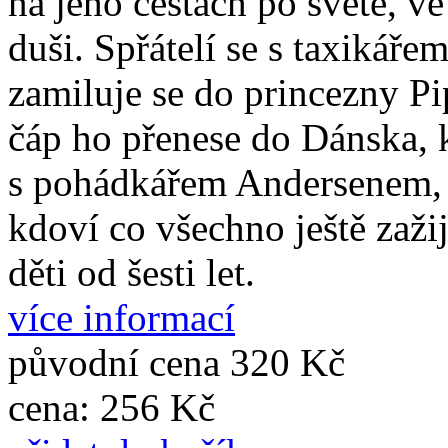
na jeho cestách po světě, v
duši. Spřátelí se s taxikáře
zamiluje se do princezny Pip
čáp ho přenese do Dánska, 
s pohádkářem Andersenem, p
kdoví co všechno ještě zažij
děti od šesti let.
více informací
původní cena
320 Kč
cena:
256 Kč