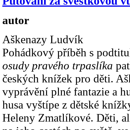
Putování za švestkovou v
autor
Aškenazy Ludvík
Pohádkový příběh s podtit
osudy pravého trpaslíka
pat
českých knížek pro děti. A
vyprávění plné fantazie a h
husa vyštípe z dětské knížk
Heleny Zmatlíkové. Děti, ale