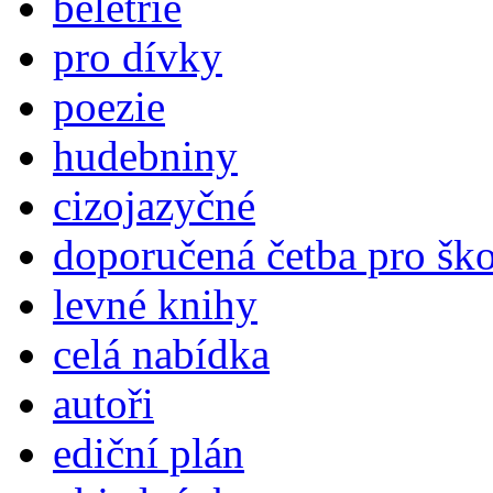
beletrie
pro dívky
poezie
hudebniny
cizojazyčné
doporučená četba pro šk
levné knihy
celá nabídka
autoři
ediční plán