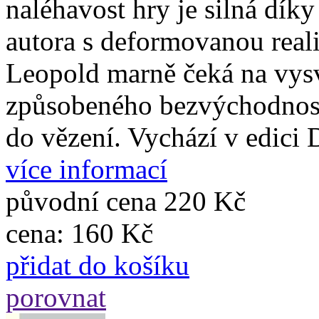
naléhavost hry je silná dík
autora s deformovanou real
Leopold marně čeká na vysv
způsobeného bezvýchodností 
do vězení. Vychází v edici 
více informací
původní cena
220 Kč
cena:
160 Kč
přidat do košíku
porovnat