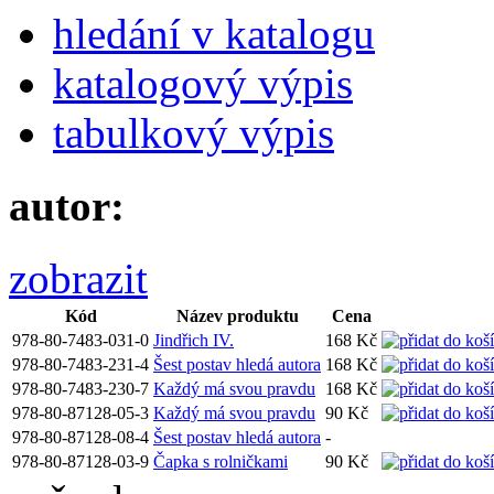
hledání v katalogu
katalogový výpis
tabulkový výpis
autor:
zobrazit
Kód
Název produktu
Cena
978-80-7483-031-0
Jindřich IV.
168 Kč
978-80-7483-231-4
Šest postav hledá autora
168 Kč
978-80-7483-230-7
Každý má svou pravdu
168 Kč
978-80-87128-05-3
Každý má svou pravdu
90 Kč
978-80-87128-08-4
Šest postav hledá autora
-
978-80-87128-03-9
Čapka s rolničkami
90 Kč