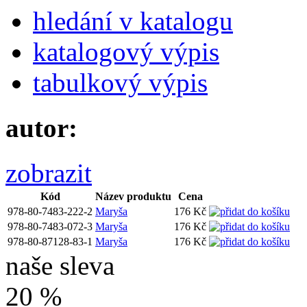
hledání v katalogu
katalogový výpis
tabulkový výpis
autor:
zobrazit
Kód
Název produktu
Cena
978-80-7483-222-2
Maryša
176 Kč
978-80-7483-072-3
Maryša
176 Kč
978-80-87128-83-1
Maryša
176 Kč
naše sleva
20 %