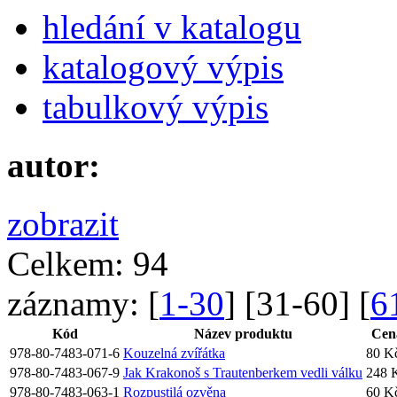
hledání v katalogu
katalogový výpis
tabulkový výpis
autor:
zobrazit
Celkem:
94
záznamy:
[
1-30
] [
31-60
] [
6
Kód
Název produktu
Cen
978-80-7483-071-6
Kouzelná zvířátka
80 K
978-80-7483-067-9
Jak Krakonoš s Trautenberkem vedli válku
248 
978-80-7483-063-1
Rozpustilá ozvěna
60 K