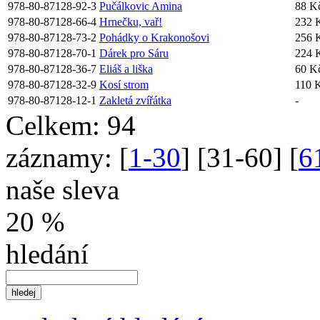
978-80-87128-92-3
Pučálkovic Amina
88 K
978-80-87128-66-4
Hrnečku, vař!
232 
978-80-87128-73-2
Pohádky o Krakonošovi
256 
978-80-87128-70-1
Dárek pro Sáru
224 
978-80-87128-36-7
Eliáš a liška
60 K
978-80-87128-32-9
Kosí strom
110 
978-80-87128-12-1
Zakletá zvířátka
-
Celkem:
94
záznamy:
[
1-30
] [
31-60
] [
6
naše sleva
20 %
hledání