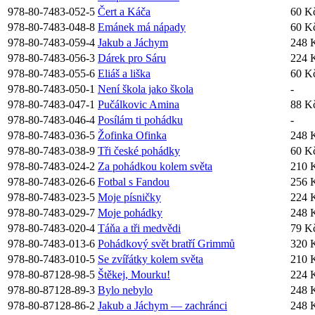
978-80-7483-052-5
Čert a Káča
60 K
978-80-7483-048-8
Emánek má nápady
60 K
978-80-7483-059-4
Jakub a Jáchym
248 
978-80-7483-056-3
Dárek pro Sáru
224 
978-80-7483-055-6
Eliáš a liška
60 K
978-80-7483-050-1
Není škola jako škola
-
978-80-7483-047-1
Pučálkovic Amina
88 K
978-80-7483-046-4
Posílám ti pohádku
-
978-80-7483-036-5
Žofinka Ofinka
248 
978-80-7483-038-9
Tři české pohádky
60 K
978-80-7483-024-2
Za pohádkou kolem světa
210 
978-80-7483-026-6
Fotbal s Fandou
256 
978-80-7483-023-5
Moje písničky
224 
978-80-7483-029-7
Moje pohádky
248 
978-80-7483-020-4
Táňa a tři medvědi
79 K
978-80-7483-013-6
Pohádkový svět bratří Grimmů
320 
978-80-7483-010-5
Se zvířátky kolem světa
210 
978-80-87128-98-5
Štěkej, Mourku!
224 
978-80-87128-89-3
Bylo nebylo
248 
978-80-87128-86-2
Jakub a Jáchym — zachránci
248 