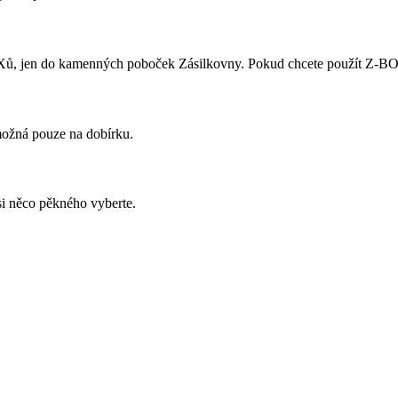
ů, jen do kamenných poboček Zásilkovny. Pokud chcete použít Z-BOX,
 možná pouze na dobírku.
si něco pěkného vyberte.