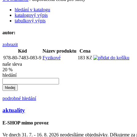
hledání v katalogu
katalogový výpis
tabulkový výpis
autor:
zobrazit
Kód
Název produktu
Cena
978-80-7483-083-9
Fyzikové
183 Kč
naše sleva
20 %
hledání
podrobné hledání
aktuality
E-SHOP mimo provoz
Ve dnech 31. 7. - 16. 8. 2026 neodesíláme objednávky. Děkujeme za