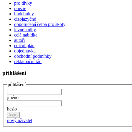
pro dívky
poezie
hudebniny
cizojazyčné
doporučená četba pro školy
levné knihy
celá nabídka
autoři
ediční plán
objednávka
obchodní podmínky
reklamační řád
přihlášení
přihlášení
jméno
heslo
nový uživatel