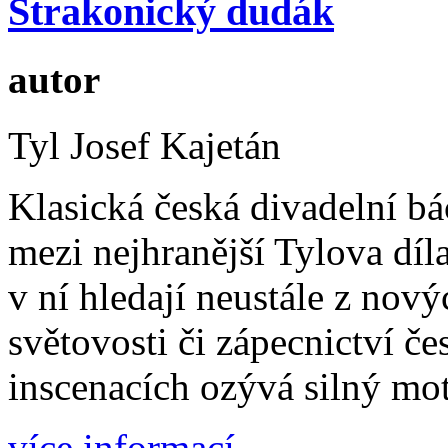
Strakonický dudák
autor
Tyl Josef Kajetán
Klasická česká divadelní bá
mezi nejhranější Tylova díl
v ní hledají neustále z nový
světovosti či zápecnictví č
inscenacích ozývá silný mo
více informací