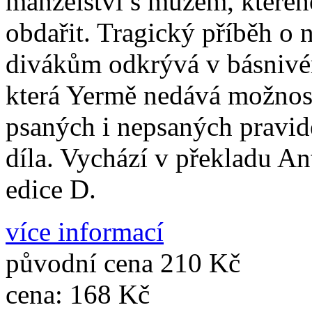
manželství s mužem, kteréh
obdařit. Tragický příběh o 
divákům odkrývá v básnivém
která Yermě nedává možnost
psaných i nepsaných pravide
díla. Vychází v překladu An
edice D.
více informací
původní cena
210 Kč
cena:
168 Kč