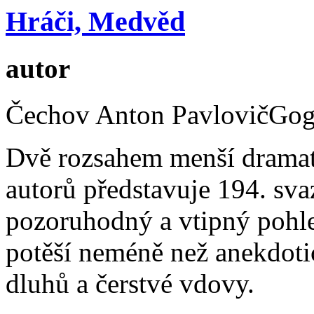
Hráči, Medvěd
autor
Čechov Anton PavlovičGogo
Dvě rozsahem menší dramat
autorů představuje 194. sv
pozoruhodný a vtipný pohle
potěší neméně než anekdot
dluhů a čerstvé vdovy.