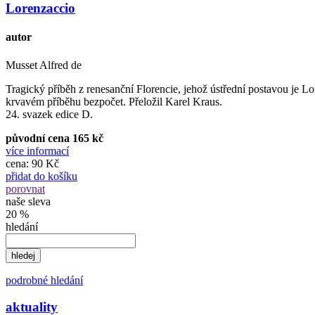
Lorenzaccio
autor
Musset Alfred de
Tragický příběh z renesanční Florencie, jehož ústřední postavou je 
krvavém příběhu bezpočet. Přeložil Karel Kraus.
24. svazek edice D.
původní cena 165 kč
více informací
cena:
90 Kč
přidat do košíku
porovnat
naše sleva
20 %
hledání
podrobné hledání
aktuality