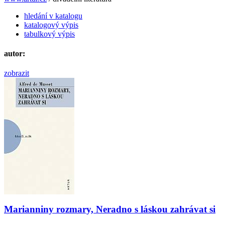
hledání v katalogu
katalogový výpis
tabulkový výpis
autor:
zobrazit
Marianniny rozmary, Neradno s láskou zahrávat si