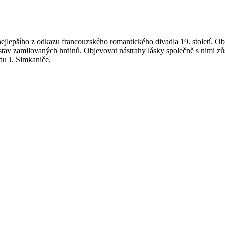
jlepšího z odkazu francouzského romantického divadla 19. století. Obě
dstav zamilovaných hrdinů. Objevovat nástrahy lásky společně s nimi zůs
du J. Simkaniče.