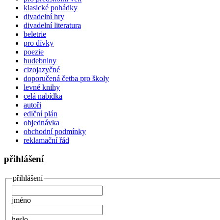
klasické pohádky
divadelní hry
divadelní literatura
beletrie
pro dívky
poezie
hudebniny
cizojazyčné
doporučená četba pro školy
levné knihy
celá nabídka
autoři
ediční plán
objednávka
obchodní podmínky
reklamační řád
přihlášení
přihlášení
jméno
heslo