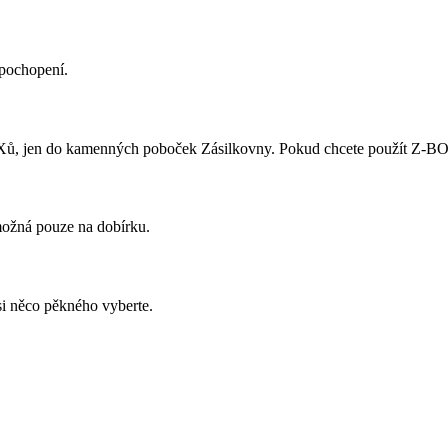
 pochopení.
ů, jen do kamenných poboček Zásilkovny. Pokud chcete použít Z-BOX,
 možná pouze na dobírku.
si něco pěkného vyberte.