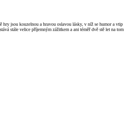
 hry jsou kouzelnou a hravou oslavou lásky, v níž se humor a vtip
tává stále velice příjemným zážitkem a ani téměř dvě stě let na tom