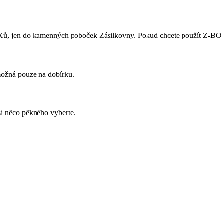
ů, jen do kamenných poboček Zásilkovny. Pokud chcete použít Z-BOX,
 možná pouze na dobírku.
si něco pěkného vyberte.