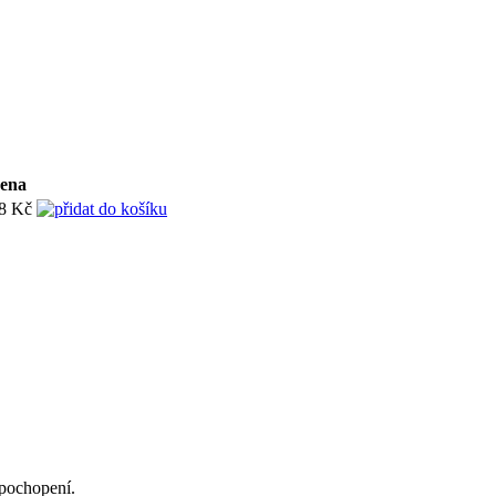
ena
8 Kč
 pochopení.