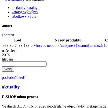
hledání v katalogu
katalogový výpis
tabulkový výpis
autor:
zobrazit
Kód
Název produktu
C
978-80-7483-183-6
Vincenc neboli Přítelkyně významných mužů
16
naše sleva
20 %
hledání
podrobné hledání
aktuality
E-SHOP mimo provoz
Ve dnech 31. 7. - 16. 8. 2026 neodesíláme objednávky. Děkujeme za