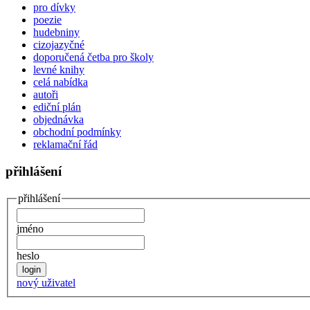
pro dívky
poezie
hudebniny
cizojazyčné
doporučená četba pro školy
levné knihy
celá nabídka
autoři
ediční plán
objednávka
obchodní podmínky
reklamační řád
přihlášení
přihlášení
jméno
heslo
nový uživatel