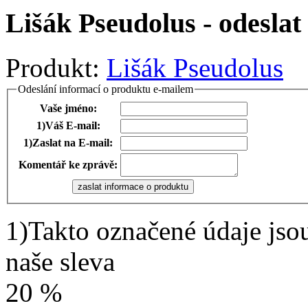
Lišák Pseudolus - odesla
Produkt:
Lišák Pseudolus
Odeslání informací o produktu e-mailem
Vaše jméno:
1)
Váš E-mail:
1)
Zaslat na E-mail:
Komentář ke zprávě:
1)
Takto označené údaje jso
naše sleva
20 %