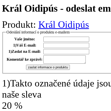
Král Oidipús - odeslat e
Produkt:
Král Oidipús
Odeslání informací o produktu e-mailem
Vaše jméno:
1)
Váš E-mail:
1)
Zaslat na E-mail:
Komentář ke zprávě:
1)
Takto označené údaje jso
naše sleva
20 %