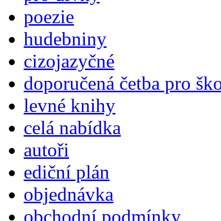
poezie
hudebniny
cizojazyčné
doporučená četba pro šk
levné knihy
celá nabídka
autoři
ediční plán
objednávka
obchodní podmínky