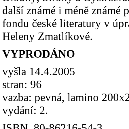
další známé i méně známé p
fondu české literatury v úpr
Heleny Zmatlíkové.
VYPRODÁNO
vyšla 14.4.2005
stran: 96
vazba: pevná, lamino 200x
vydání: 2.
ISBN
80-86216-54-3