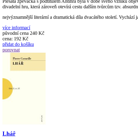
Plešatá zpěvačka s podtitulem Antihra byla v době svého vzniku obje
divadelní hru, která zároveň otevírá cestu dalším tvůrcům tzv. absurdn
nejvýznamnější literární a dramatická díla dvacátého století. Vychází
více informací
původní cena
240 Kč
cena:
192 Kč
přidat do košíku
porovnat
Lhář