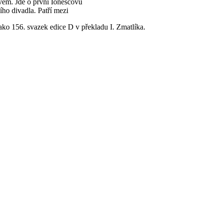
vem. Jde o první Ionescovu
ího divadla. Patří mezi
 jako 156. svazek edice D v překladu I. Zmatlíka.