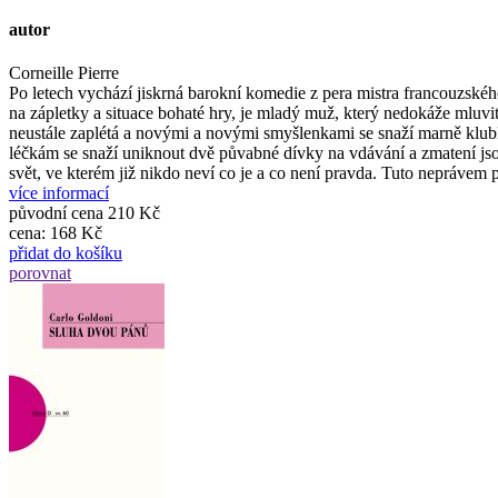
autor
Corneille Pierre
Po letech vychází jiskrná barokní komedie z pera mistra francouzskéh
na zápletky a situace bohaté hry, je mladý muž, který nedokáže mluvi
neustále zaplétá a novými a novými smyšlenkami se snaží marně klub
léčkám se snaží uniknout dvě půvabné dívky na vdávání a zmatení jsou
svět, ve kterém již nikdo neví co je a co není pravda. Tuto nepráve
více informací
původní cena
210 Kč
cena:
168 Kč
přidat do košíku
porovnat