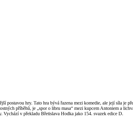
í postavou hry. Tato hra bývá řazena mezi komedie, ale její síla je p
lostných příběhů, je „spor o libru masa“ mezi kupcem Antoniem a lic
y. Vychází v překladu Břetislava Hodka jako 154. svazek edice D.