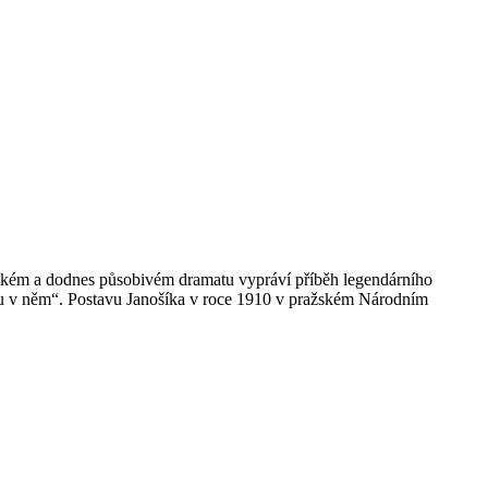
tickém a dodnes působivém dramatu vypráví příběh legendárního
vdu v něm“. Postavu Janošíka v roce 1910 v pražském Národním