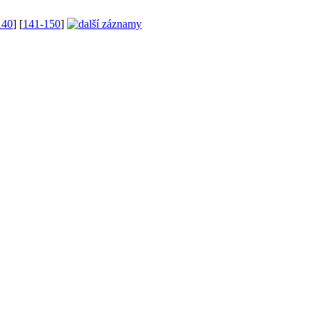
140
] [
141-150
]