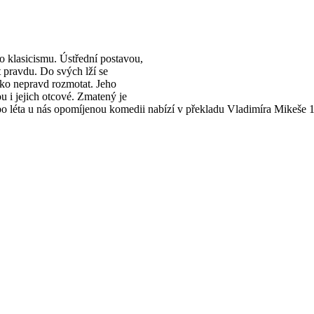
o klasicismu. Ústřední postavou,
t pravdu. Do svých lží se
ko nepravd rozmotat. Jeho
 i jejich otcové. Zmatený je
m po léta u nás opomíjenou komedii nabízí v překladu Vladimíra Mikeše 