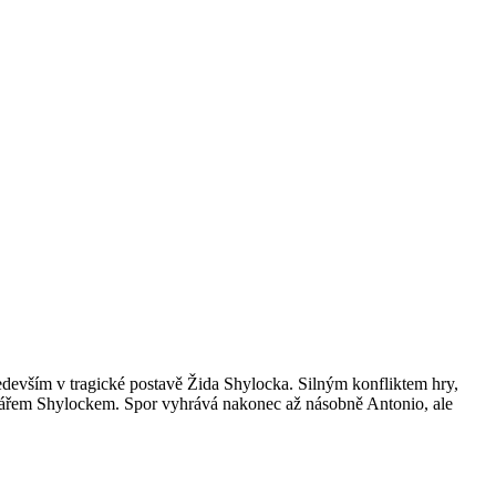
ředevším v tragické postavě Žida Shylocka. Silným konfliktem hry,
hvářem Shylockem. Spor vyhrává nakonec až násobně Antonio, ale