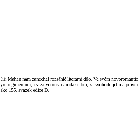
r Jiří Mahen nám zanechal rozsáhlé literární dílo. Ve svém novoroman
ým regimentům, jež za volnost národa se bijí, za svobodu jeho a pra
jako 155. svazek edice D.