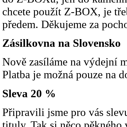
chcete použít Z-BOX, je tře
předem. Děkujeme za pocho
Zásilkovna na Slovensko
Nově zasíláme na výdejní m
Platba je možná pouze na d
Sleva 20 %
Připravili jsme pro vás sl
tituly. Tak si něco pěkného 