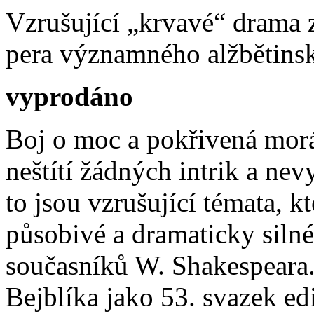
Vzrušující „krvavé“ drama z 
pera významného alžbětins
vyprodáno
Boj o moc a pokřivená morá
neštítí žádných intrik a n
to jsou vzrušující témata, k
působivé a dramaticky silné
současníků W. Shakespeara.
Bejblíka jako 53. svazek ed