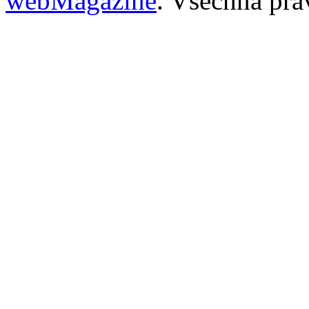
webMagazine
. Všechna prá