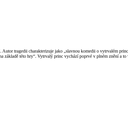
Autor tragedii charakterizuje jako „slavnou komedii o vytrvalém princi, 
a základě této hry“. Vytrvalý princ vychází poprvé v plném znění a to