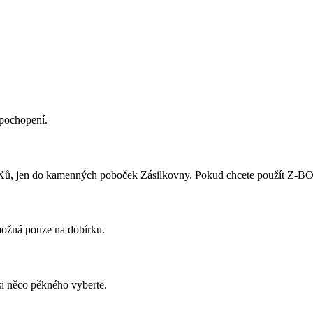
 pochopení.
ů, jen do kamenných poboček Zásilkovny. Pokud chcete použít Z-BOX,
 možná pouze na dobírku.
si něco pěkného vyberte.