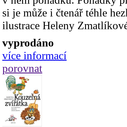
si je může i čtenář téhle he
ilustrace Heleny Zmatlíkov
vyprodáno
více informací
porovnat