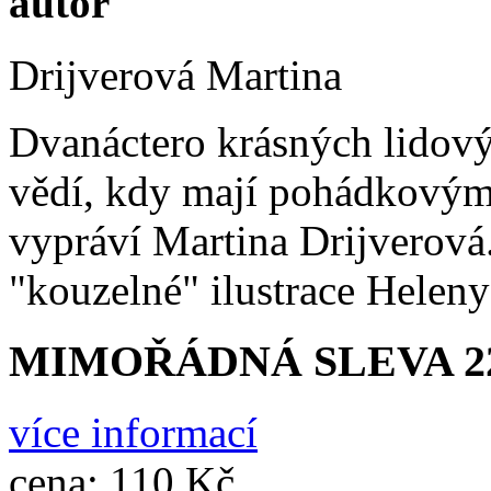
autor
Drijverová Martina
Dvanáctero krásných lidový
vědí, kdy mají pohádkovým
vypráví Martina Drijverová.
"kouzelné" ilustrace Helen
MIMOŘÁDNÁ SLEVA 220
více informací
cena:
110 Kč