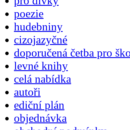
pro dívky
poezie
hudebniny
cizojazyčné
doporučená četba pro šk
levné knihy
celá nabídka
autoři
ediční plán
objednávka