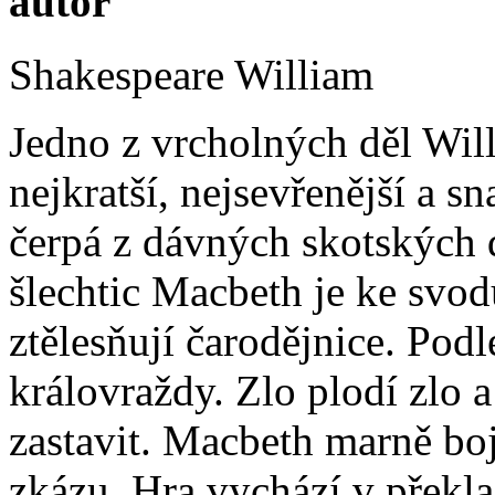
autor
Shakespeare William
Jedno z vrcholných děl Wil
nejkratší, nejsevřenější a sn
čerpá z dávných skotských d
šlechtic Macbeth je ke svod
ztělesňují čarodějnice. Pod
královraždy. Zlo plodí zlo a
zastavit. Macbeth marně bo
zkázu. Hra vychází v překl