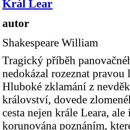
Král Lear
autor
Shakespeare William
Tragický příběh panovačnéh
nedokázal rozeznat pravou l
Hluboké zklamání z nevděk
království, dovede zlomenéh
cesta nejen krále Leara, ale 
korunována poznáním, které