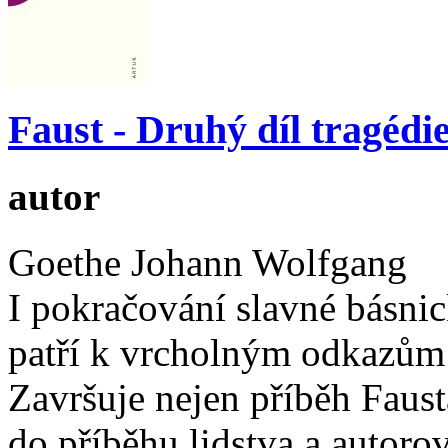
Faust - Druhý díl tragédi
autor
Goethe Johann Wolfgang
I pokračování slavné básni
patří k vrcholným odkazům s
Završuje nejen příběh Faus
do příběhu lidstva a autorov