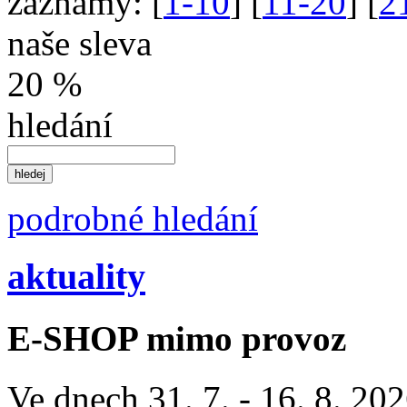
záznamy:
[
1-10
] [
11-20
] [
2
naše sleva
20 %
hledání
podrobné hledání
aktuality
E-SHOP mimo provoz
Ve dnech 31. 7. - 16. 8. 2