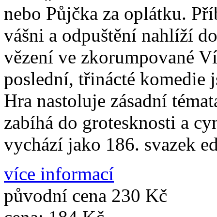
nebo Půjčka za oplátku. Pří
vášni a odpuštění nahlíží d
vězení ve zkorumpované Ví
poslední, třinácté komedie j
Hra nastoluje zásadní témata
zabíhá do grotesknosti a cy
vychází jako 186. svazek e
více informací
původní cena
230 Kč