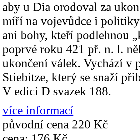
aby u Dia orodoval za ukonč
míří na vojevůdce i politik
ani bohy, kteří podlehnou 
poprvé roku 421 př. n. l. 
ukončení válek. Vychází v 
Stiebitze, který se snaží př
V edici D svazek 188.
více informací
původní cena
220 Kč
cena:
176 Kč