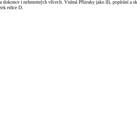
 a dokonce i nehmotných věcech. Vnímá Přízraky jako lži, popírání a s
azek edice D.