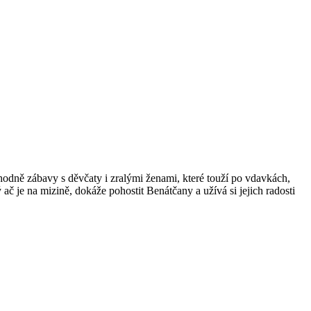
odně zábavy s děvčaty i zralými ženami, které touží po vdavkách,
 ač je na mizině, dokáže pohostit Benátčany a užívá si jejich radosti