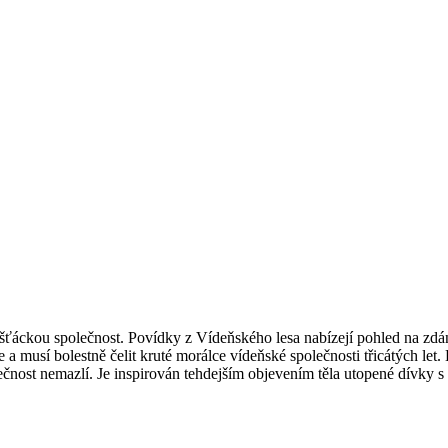
kou společnost. Povídky z Vídeňského lesa nabízejí pohled na zdánliv
 a musí bolestně čelit kruté morálce vídeňské společnosti třicátých let.
čnost nemazlí. Je inspirován tehdejším objevením těla utopené dívky 