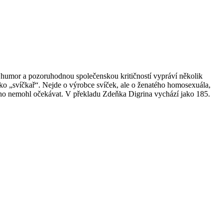
ro humor a pozoruhodnou společenskou kritičností vypráví několik
ako „svíčkař“. Nejde o výrobce svíček, ale o ženatého homosexuála,
runo nemohl očekávat. V překladu Zdeňka Digrina vychází jako 185.