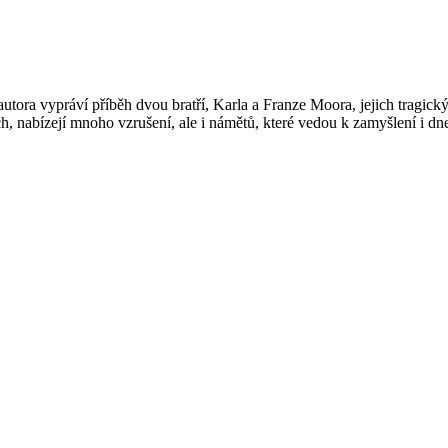
ora vypráví příběh dvou bratří, Karla a Franze Moora, jejich tragický 
h, nabízejí mnoho vzrušení, ale i námětů, které vedou k zamyšlení i dn