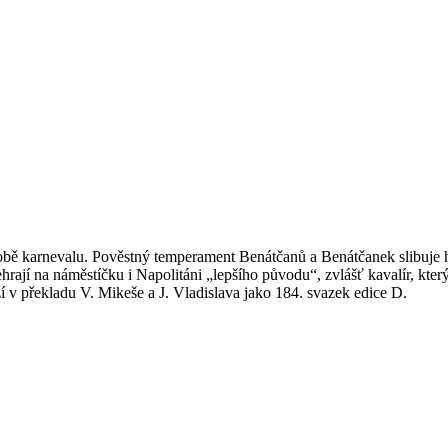
obě karnevalu. Pověstný temperament Benátčanů a Benátčanek slibuje h
hrají na náměstíčku i Napolitáni „lepšího původu“, zvlášť kavalír, který
zí v překladu V. Mikeše a J. Vladislava jako 184. svazek edice D.