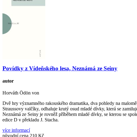
Povídky z Vídeňského lesa, Neznámá ze Seiny
autor
Horváth Ödön von
Dvě hry významného rakouského dramatika, dva pohledy na maloměšťác
Straussovy valčíky, odhaluje krutý osud mladé dívky, která se zamiluje
Neznámá ze Seiny je rovněž příběhem mladé dívky, se kterou se spole
edice D v překladu J. Stacha.
více informací
původní cena
210 Kč