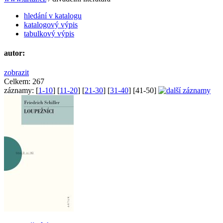
hledání v katalogu
katalogový výpis
tabulkový výpis
autor:
zobrazit
Celkem:
267
záznamy:
[
1-10
] [
11-20
] [
21-30
] [
31-40
] [
41-50
]