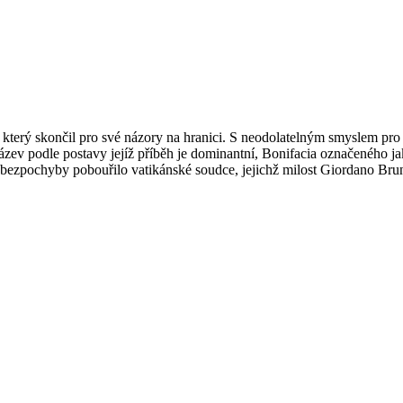
l, který skončil pro své názory na hranici. S neodolatelným smyslem p
ázev podle postavy jejíž příběh je dominantní, Bonifacia označeného j
co bezpochyby pobouřilo vatikánské soudce, jejichž milost Giordano B