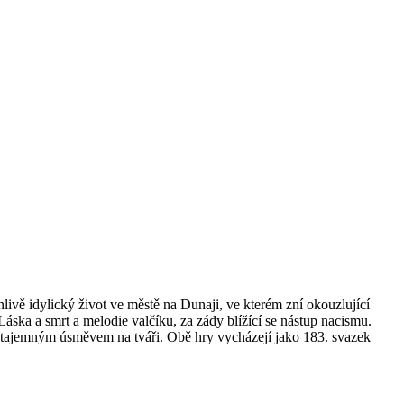
ě idylický život ve městě na Dunaji, ve kterém zní okouzlující
 Láska a smrt a melodie valčíku, za zády blížící se nástup nacismu.
s tajemným úsměvem na tváři. Obě hry vycházejí jako 183. svazek