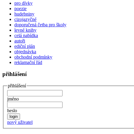
pro dívky
poezie
hudebniny
cizojazyčné
doporučená četba pro školy
levné knihy
celá nabídka
autoři
ediční plán
objednávka
obchodní podmínky
reklamační řád
přihlášení
přihlášení
jméno
heslo
nový uživatel