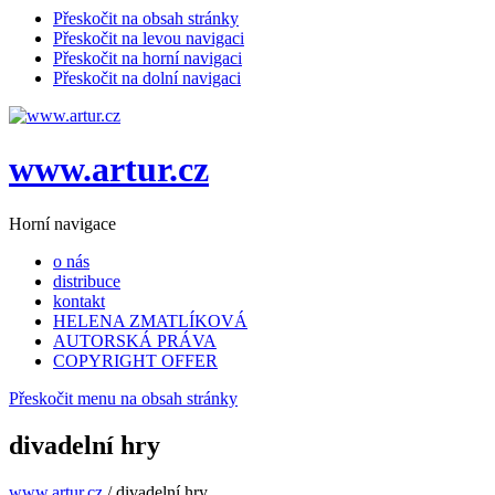
Přeskočit na obsah stránky
Přeskočit na levou navigaci
Přeskočit na horní navigaci
Přeskočit na dolní navigaci
www.artur.cz
Horní navigace
o nás
distribuce
kontakt
HELENA ZMATLÍKOVÁ
AUTORSKÁ PRÁVA
COPYRIGHT OFFER
Přeskočit menu na obsah stránky
divadelní hry
www.artur.cz
/
divadelní hry