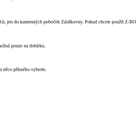
ů, jen do kamenných poboček Zásilkovny. Pokud chcete použít Z-BOX,
 možná pouze na dobírku.
si něco pěkného vyberte.