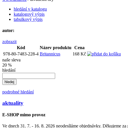
hledání v katalogu
katalogový výpis
tabulkový výpis
autor:
zobrazit
Kód
Název produktu
Cena
978-80-7483-228-4
Britannicus
168 Kč
naše sleva
20 %
hledání
podrobné hledání
aktuality
E-SHOP mimo provoz
Ve dnech 31. 7. - 16. 8. 2026 neodesíláme objednávky. Děkujeme za