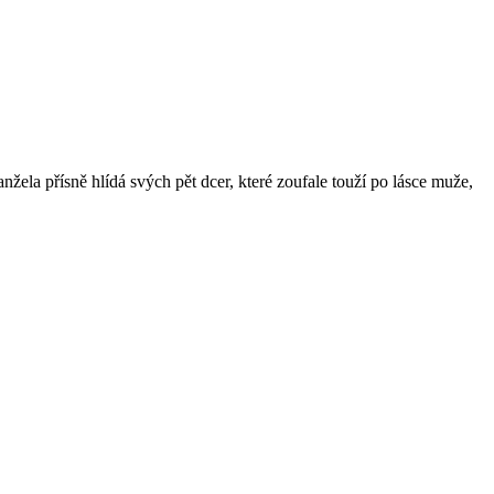
ela přísně hlídá svých pět dcer, které zoufale touží po lásce muže,