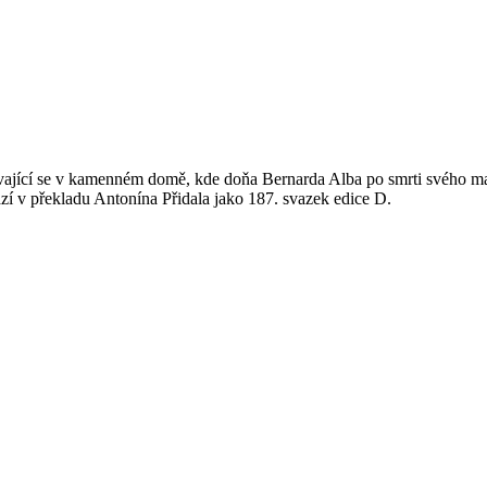
vající se v kamenném domě, kde doňa Bernarda Alba po smrti svého manž
ází v překladu Antonína Přidala jako 187. svazek edice D.