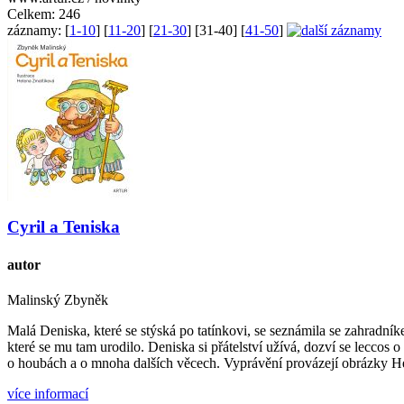
Celkem:
246
záznamy:
[
1-10
] [
11-20
] [
21-30
] [
31-40
] [
41-50
]
Cyril a Teniska
autor
Malinský Zbyněk
Malá Deniska, které se stýská po tatínkovi, se seznámila se zahradník
které se mu tam urodilo. Deniska si přátelství užívá, dozví se leccos
o houbách a o mnoha dalších věcech. Vyprávění provázejí obrázky He
více informací