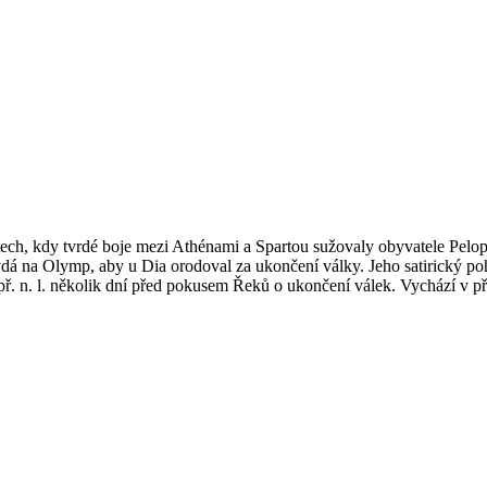
ech, kdy tvrdé boje mezi Athénami a Spartou sužovaly obyvatele Pelopo
ydá na Olymp, aby u Dia orodoval za ukončení války. Jeho satirický poh
. n. l. několik dní před pokusem Řeků o ukončení válek. Vychází v přek