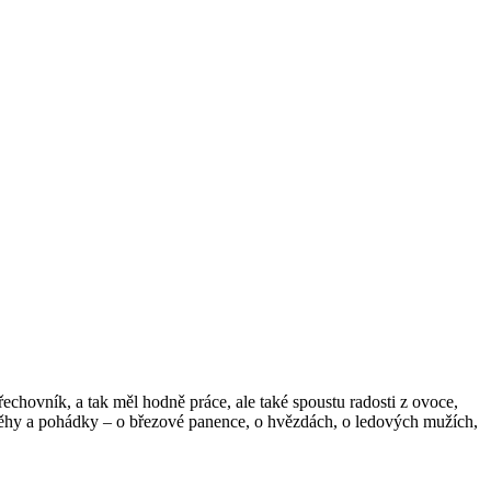
řechovník, a tak měl hodně práce, ale také spoustu radosti z ovoce,
příběhy a pohádky – o březové panence, o hvězdách, o ledových mužích,