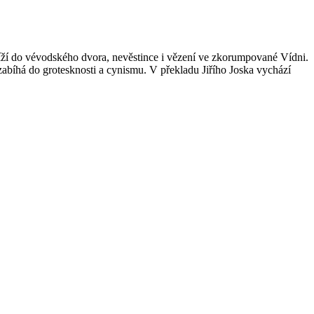
líží do vévodského dvora, nevěstince i vězení ve zkorumpované Vídni.
zabíhá do grotesknosti a cynismu. V překladu Jiřího Joska vychází