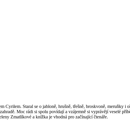
em Cyrilem. Staral se o jabloně, hrušně, třešně, broskvoně, meruňky i o
 o zahradě. Moc rádi si spolu povídají a vzájemně si vyprávějí veselé 
leny Zmatlíkové a knížka je vhodná pro začínající čtenáře.