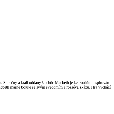
in. Statečný a králi oddaný šlechtic Macbeth je ke svodům inspirován
t. Macbeth marně bojuje se svým svědomím a rozsévá zkázu. Hra vychází